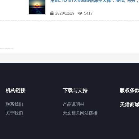
用BCTO ETX-80BB拍深空天体：M42, 马头
2020/12/29
5417
机构链接
下载与支持
版权条
联系我们
产品说明书
天猫商
关于我们
天文相关网站链接