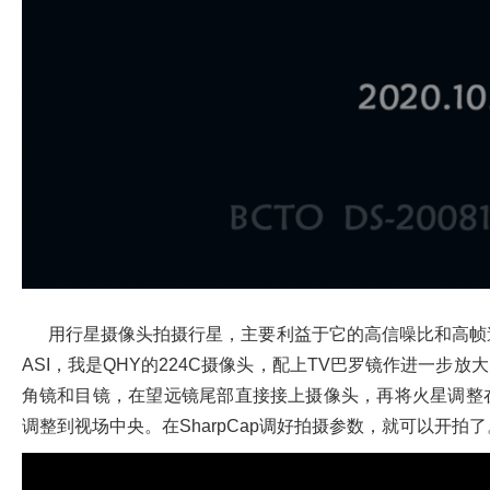
用行星摄像头拍摄行星，主要利益于它的高信噪比和高帧速
ASI，我是QHY的224C摄像头，配上TV巴罗镜作进一步放
角镜和目镜，在望远镜尾部直接接上摄像头，再将火星调整
调整到视场中央。在SharpCap调好拍摄参数，就可以开拍