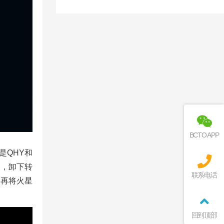
BCTO APP
是QHY和
央，卸下转
联系电话
，再将火星
回到顶部