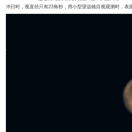
冲日时，视直径只有23角秒，用小型望远镜目视观测时，表