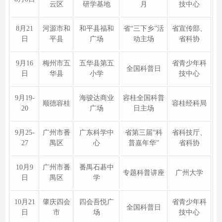
云区
研学基地
月
技中心
8月21
河源市和
和平县福和
省“三下乡”活
省宣传部、
日
平县
广场
动主场
省科协
9月16
梅州市五
五华县第五
省青少年科
全国科普日
日
华县
小学
技中心
9月19-
海骏达商业
容桂全国科普
顺德容桂
容桂经科局
20
广场
日主场
9月25-
广州市番
广东科学中
省第三届“科
省科技厅、
27
禺区
心
普嘉年华”
省科协
10月9
广州市番
番禺石碁中
专题科普讲座
广州大学
日
禺区
学
10月21
肇庆四会
四会吾悦广
省青少年科
全国科普日
日
市
场
技中心