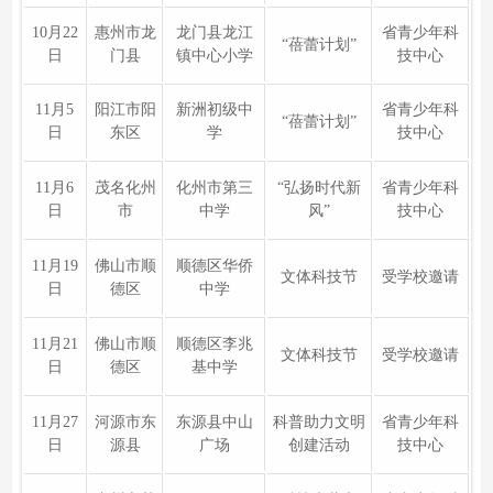
10月22
惠州市龙
龙门县龙江
省青少年科
“蓓蕾计划”
日
门县
镇中心小学
技中心
11月5
阳江市阳
新洲初级中
省青少年科
“蓓蕾计划”
日
东区
学
技中心
11月6
茂名化州
化州市第三
“弘扬时代新
省青少年科
日
市
中学
风”
技中心
11月19
佛山市顺
顺德区华侨
文体科技节
受学校邀请
日
德区
中学
11月21
佛山市顺
顺德区李兆
文体科技节
受学校邀请
日
德区
基中学
11月27
河源市东
东源县中山
科普助力文明
省青少年科
日
源县
广场
创建活动
技中心