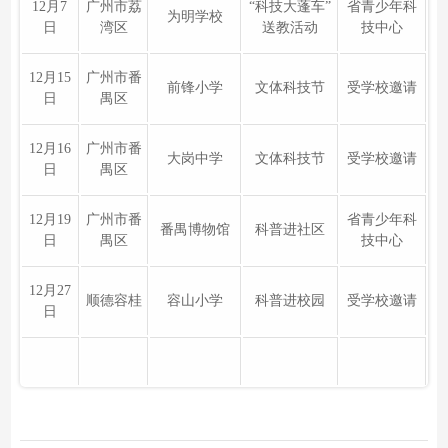
12月7
广州市荔
“科技大蓬车”
省青少年科
为明学校
日
湾区
送教活动
技中心
12月15
广州市番
前锋小学
文体科技节
受学校邀请
日
禺区
12月16
广州市番
大岗中学
文体科技节
受学校邀请
日
禺区
12月19
广州市番
省青少年科
番禺博物馆
科普进社区
日
禺区
技中心
12月27
顺德容桂
容山小学
科普进校园
受学校邀请
日