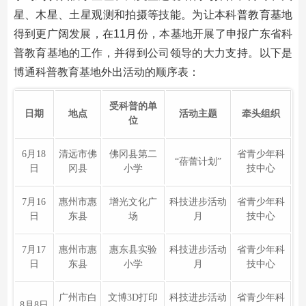
星、木星、土星观测和拍摄等技能。为让本科普教育基地
得到更广阔发展，在11月份，本基地开展了申报广东省科
普教育基地的工作，并得到公司领导的大力支持。以下是
博通科普教育基地外出活动的顺序表：
受科普的单
日期
地点
活动主题
牵头组织
位
6月18
清远市佛
佛冈县第二
省青少年科
“蓓蕾计划”
日
冈县
小学
技中心
7月16
惠州市惠
增光文化广
科技进步活动
省青少年科
日
东县
场
月
技中心
7月17
惠州市惠
惠东县实验
科技进步活动
省青少年科
日
东县
小学
月
技中心
广州市白
文博3D打印
科技进步活动
省青少年科
8月8日