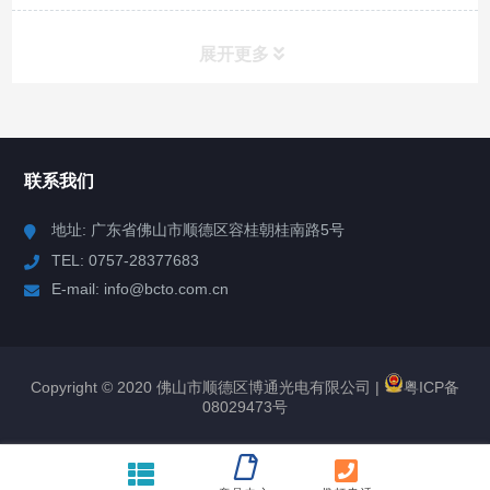
展开更多
产品分类
PRODUCT
联系我们
DS-20081 天文望远镜
地址: 广东省佛山市顺德区容桂朝桂南路5号
TEL: 0757-28377683
DS-20090DI 天文望远镜
E-mail: info@bcto.com.cn
ETX-80BB 天文望远镜
ETX-90BB 天文望远镜
Copyright © 2020 佛山市顺德区博通光电有限公司 |
粤ICP备
08029473号
DS-20090 天文望远镜
DS-2102MAK 天文望远镜